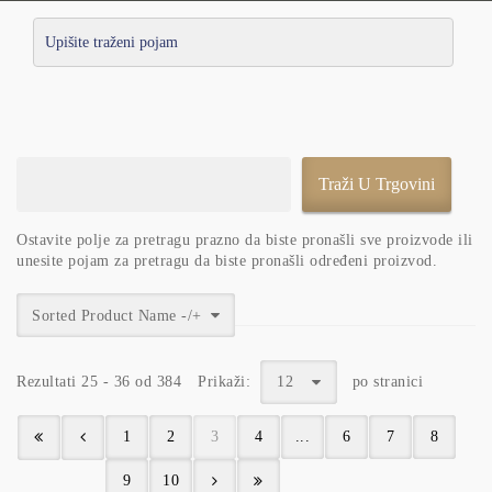
Ostavite polje za pretragu prazno da biste pronašli sve proizvode ili
unesite pojam za pretragu da biste pronašli određeni proizvod.
Sorted Product Name -/+
Rezultati 25 - 36 od 384
Prikaži:
12
po stranici
1
2
3
4
...
6
7
8
9
10