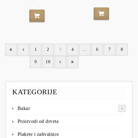
1
2
3
4
...
6
7
8
9
10
KATEGORIJE
Bakar
Proizvodi od drveta
Plakete i zahvalnice