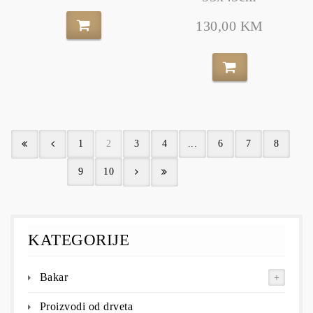
130,00 KM
1
2
3
4
...
6
7
8
9
10
KATEGORIJE
Bakar
Proizvodi od drveta