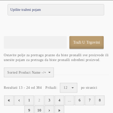
Ostavite polje za pretragu prazno da biste pronašli sve proizvode ili
unesite pojam za pretragu da biste pronašli određeni proizvod.
Sorted Product Name -/+
Rezultati 13 - 24 od 384
Prikaži:
12
po stranici
1
2
3
4
...
6
7
8
9
10