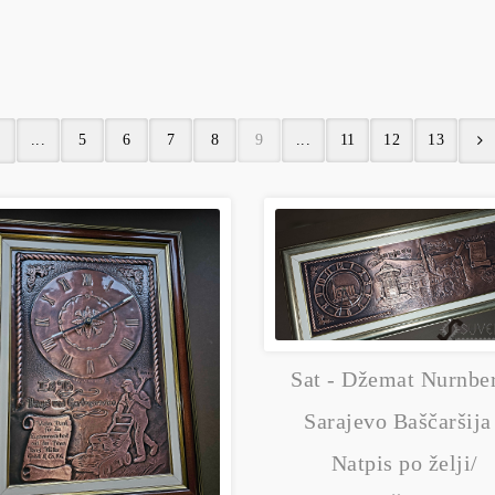
...
5
6
7
8
9
...
11
12
13
Sat - Džemat Nurnbe
Sarajevo Baščaršija
Natpis po želji/