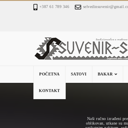
+387 61 789 346
selvedinsuvenir@gmail.
POČETNA
SATOVI
BAKAR
KONTAKT
Naši ručno izrađeni pre
oblikovan, utkane su mu 
unikatnim nakitom, sofi