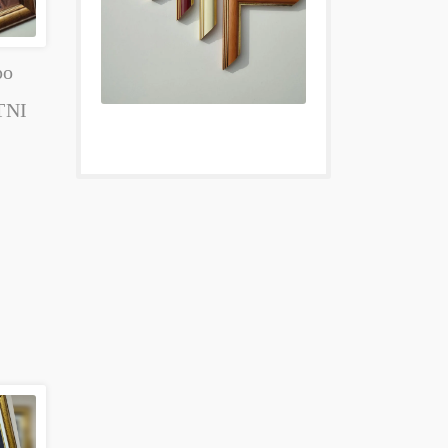
po
TNI