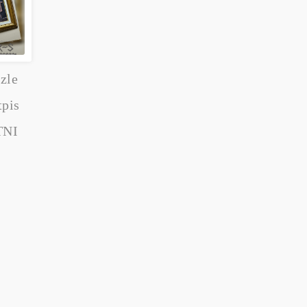
zle
tpis
TNI