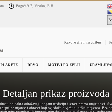
com
Bogošići 7, Visoko, BiH
Kako kreirati narudžbu?
P
PLAKETE
DRVO
MOTIVI PO ŽELJI
URAMLJIVA
Detaljan prikaz proizvoda
dmeti od bakra odražavaju bogatu tradiciju i strast prema umjetnosti. Sv
suptilne nijanse i obrasci koji svjedoče o vještini naših majstora. Bez obz
sticiranim posuđem ili impresivnim dekorativnim elementima, ovdje ćete 