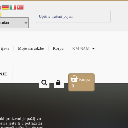
rijava
Moje narudžbe
Korpa
KM
BAM
NJE
Korpa
0
aki proizvod je pažljivo
ira jeste li u potrazi za
pronaći nešto što će vas