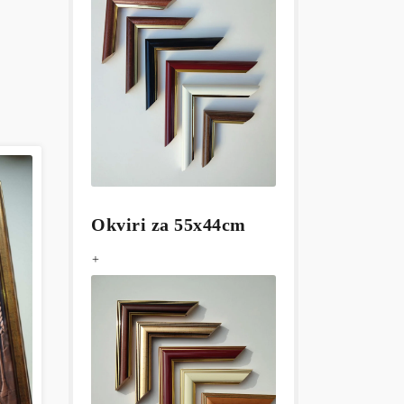
Okviri za 55x44cm
+