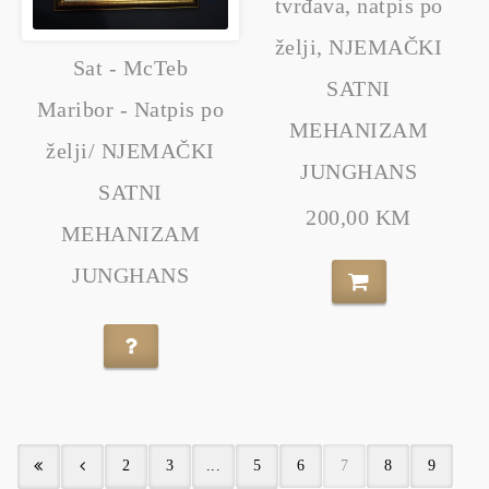
tvrđava, natpis po
želji, NJEMAČKI
Sat - McTeb
SATNI
Maribor - Natpis po
MEHANIZAM
želji/ NJEMAČKI
JUNGHANS
SATNI
200,00 KM
MEHANIZAM
JUNGHANS
2
3
...
5
6
7
8
9