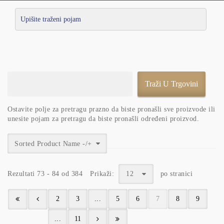
Ostavite polje za pretragu prazno da biste pronašli sve proizvode ili
unesite pojam za pretragu da biste pronašli određeni proizvod.
Sorted Product Name -/+
Rezultati 73 - 84 od 384
Prikaži:
12
po stranici
2
3
...
5
6
7
8
9
...
11