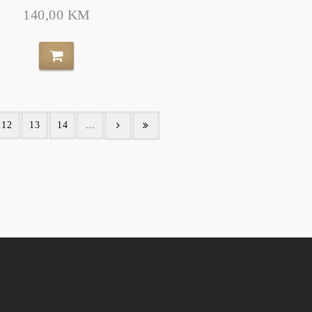
140,00 KM
12
13
14
...