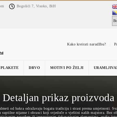
com
Bogošići 7, Visoko, BiH
Kako kreirati narudžbu?
P
PLAKETE
DRVO
MOTIVI PO ŽELJI
URAMLJIVA
Detaljan prikaz proizvoda
dmeti od bakra odražavaju bogatu tradiciju i strast prema umjetnosti. Sv
suptilne nijanse i obrasci koji svjedoče o vještini naših majstora. Bez obz
sticiranim posuđem ili impresivnim dekorativnim elementima, ovdje ćete 