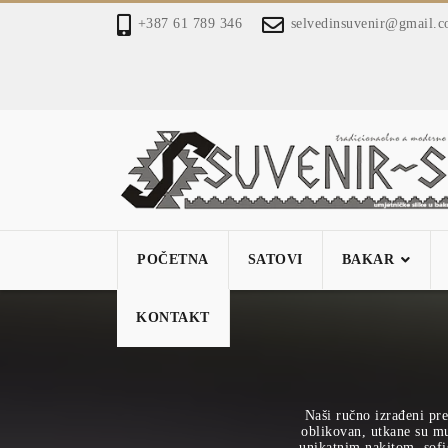
+387 61 789 346
selvedinsuvenir@gmail.
POČETNA
SATOVI
BAKAR
KONTAKT
Naši ručno izrađeni pre
oblikovan, utkane su mu 
unikatnim nakitom, sofi