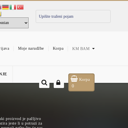
rijava
Moje narudžbe
Korpa
KM
BAM
NJE
Korpa
0
aki proizvod je pažljivo
ira jeste li u potrazi za
pronaći nešto što će vas