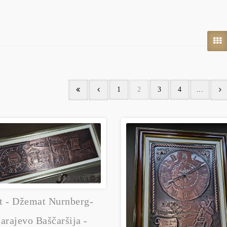
1
2
3
4
...
t - Džemat Nurnberg-
arajevo Baščaršija -