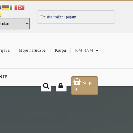
rijava
Moje narudžbe
Korpa
KM
BAM
NJE
Korpa
0