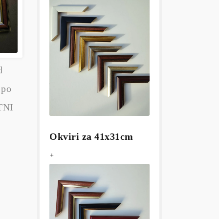
d
 po
TNI
Okviri za 41x31cm
+