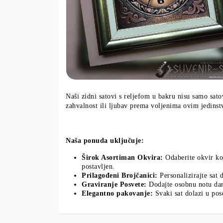
Naši zidni satovi s reljefom u bakru nisu samo satov
zahvalnost ili ljubav prema voljenima ovim jedinst
Naša ponuda uključuje:
Širok Asortiman Okvira:
Odaberite okvir koj
postavljen.
Prilagođeni Brojčanici:
Personalizirajte sat
Graviranje Posvete:
Dodajte osobnu notu daru
Elegantno pakovanje:
Svaki sat dolazi u pos