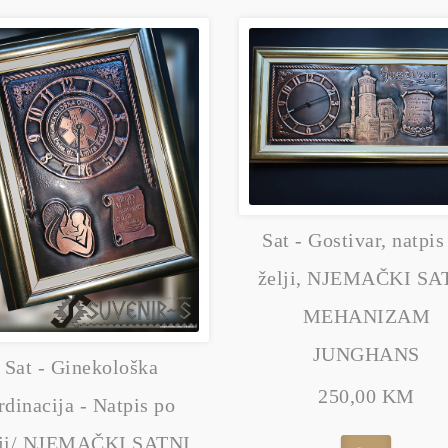
Sat - Gostivar, natpis
želji, NJEMAČKI SA
MEHANIZAM
JUNGHANS
Sat - Ginekološka
250,00 KM
rdinacija - Natpis po
lji/ NJEMAČKI SATNI