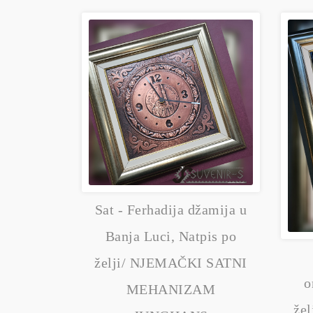
Sat - Ferhadija džamija u
Banja Luci, Natpis po
želji/ NJEMAČKI SATNI
o
MEHANIZAM
že