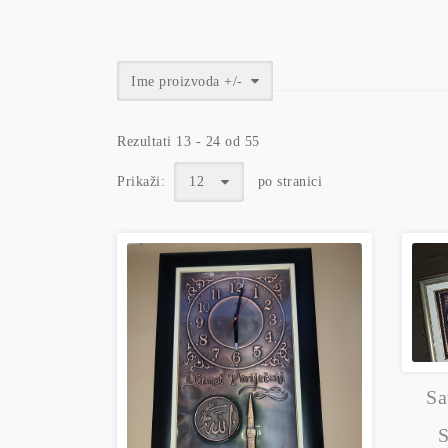
Ime proizvoda +/-
Rezultati 13 - 24 od 55
Prikaži:
12
po stranici
Sa
S