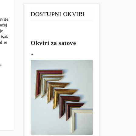
DOSTUPNI OKVIRI
avite
aćaj
je
tisak
Okviri za satove
d se
+
a.