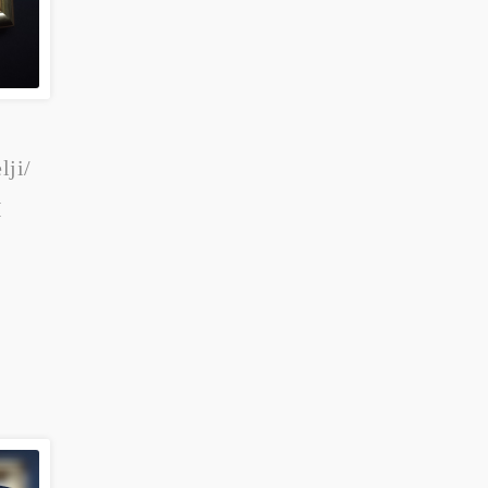
lji/
I