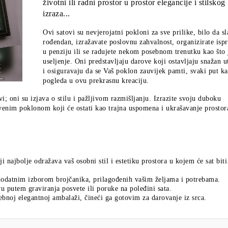
životni ili radni prostor u prostor elegancije i stilskog
izraza...
Ovi satovi su nevjerojatni pokloni za sve prilike, bilo da sl
rođendan, izražavate poslovnu zahvalnost, organizirate ispr
u penziju ili se radujete nekom posebnom trenutku kao što 
useljenje. Oni predstavljaju darove koji ostavljaju snažan u
i osiguravaju da se Vaš poklon zauvijek pamti, svaki put ka
pogleda u ovu prekrasnu kreaciju.
i; oni su izjava o stilu i pažljivom razmišljanju. Izrazite svoju duboku
venim poklonom koji će ostati kao trajna uspomena i ukrašavanje prostor
i najbolje odražava vaš osobni stil i estetiku prostora u kojem će sat biti
 dodatnim izborom brojčanika, prilagođenih vašim željama i potrebama.
 putem graviranja posvete ili poruke na poleđini sata.
ebnoj elegantnoj ambalaži, čineći ga gotovim za darovanje iz srca.