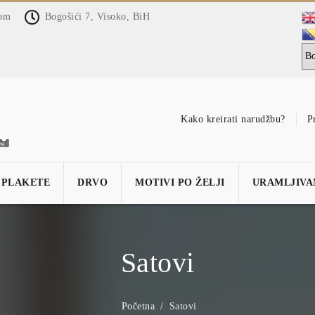
com
Bogošići 7, Visoko, BiH
Kako kreirati narudžbu?
P
PLAKETE
DRVO
MOTIVI PO ŽELJI
URAMLJIVA
Satovi
Početna
Satovi