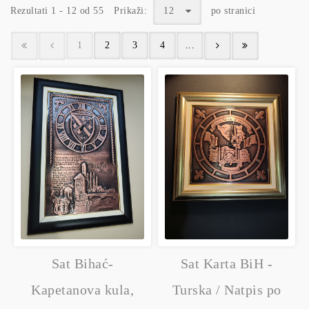
Rezultati 1 - 12 od 55
Prikaži:
12
po stranici
1
2
3
4
...
Sat Bihać-
Sat Karta BiH -
Kapetanova kula,
Turska / Natpis po