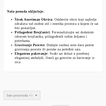
Naša ponuda uključuje:
Širok Asortiman Okvira:
Odaberite okvir koji najbolje
odražava vaš osobni stil i estetiku prostora u kojem će sat
biti postavljen.
Prilagođeni Brojčanici:
Personalizirajte sat dodatnim
izborom brojčanika, prilagođenih vašim željama i
potrebama.
Graviranje Posvete:
Dodajte osobnu notu daru putem
graviranja posvete ili poruke na poleđini sata.
Elegantno pakovanje:
Svaki sat dolazi u posebnoj
elegantnoj ambalaži, čineći ga gotovim za darovanje iz
srca.
Ime proizvoda +/-