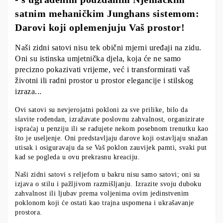
satnim mehaničkim Junghans sistemom:
Darovi koji oplemenjuju Vaš prostor!
Naši zidni satovi nisu tek obični mjerni uređaji na zidu.
Oni su istinska umjetnička djela, koja će ne samo
precizno pokazivati vrijeme, već i transformirati vaš
životni ili radni prostor u prostor elegancije i stilskog
izraza...
Ovi satovi su nevjerojatni pokloni za sve prilike, bilo da
slavite rođendan, izražavate poslovnu zahvalnost, organizirate
ispraćaj u penziju ili se radujete nekom posebnom trenutku kao
što je useljenje. Oni predstavljaju darove koji ostavljaju snažan
utisak i osiguravaju da se Vaš poklon zauvijek pamti, svaki put
kad se pogleda u ovu prekrasnu kreaciju.
Naši zidni satovi s reljefom u bakru nisu samo satovi; oni su
izjava o stilu i pažljivom razmišljanju. Izrazite svoju duboku
zahvalnost ili ljubav prema voljenima ovim jedinstvenim
poklonom koji će ostati kao trajna uspomena i ukrašavanje
prostora.