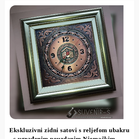
Ekskluzivni zidni satovi s reljefom ubakru
- s ugrađenim pouzdanim Njemačkim