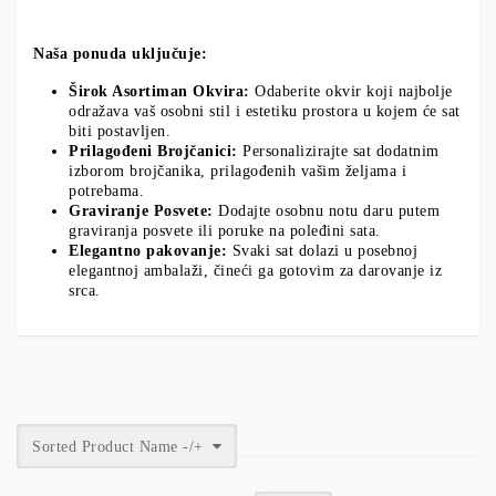
Naša ponuda uključuje:
Širok Asortiman Okvira:
Odaberite okvir koji najbolje
odražava vaš osobni stil i estetiku prostora u kojem će sat
biti postavljen.
Prilagođeni Brojčanici:
Personalizirajte sat dodatnim
izborom brojčanika, prilagođenih vašim željama i
potrebama.
Graviranje Posvete:
Dodajte osobnu notu daru putem
graviranja posvete ili poruke na poleđini sata.
Elegantno pakovanje:
Svaki sat dolazi u posebnoj
elegantnoj ambalaži, čineći ga gotovim za darovanje iz
srca.
Sorted Product Name -/+