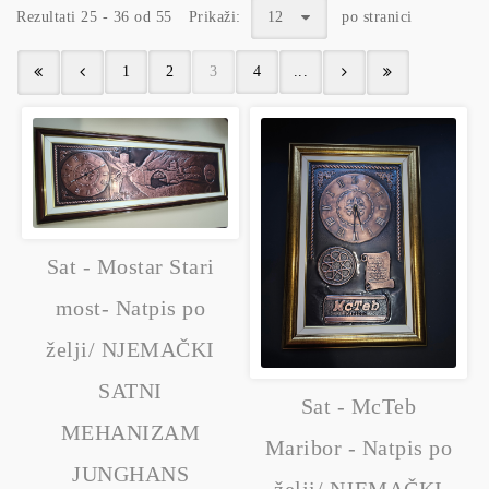
Rezultati 25 - 36 od 55
Prikaži:
12
po stranici
1
2
3
4
...
Sat - Mostar Stari
most- Natpis po
želji/ NJEMAČKI
SATNI
Sat - McTeb
MEHANIZAM
Maribor - Natpis po
JUNGHANS