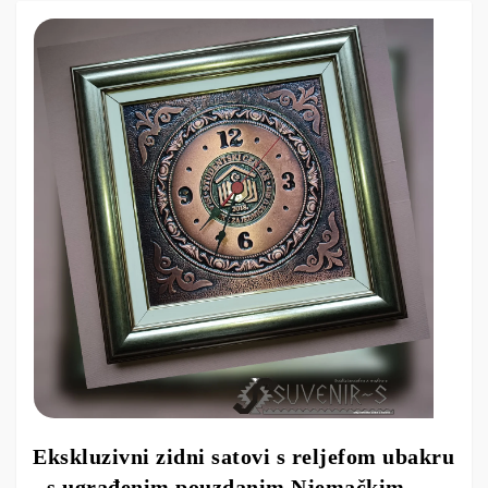
Ekskluzivni zidni satovi s reljefom ubakru
- s ugrađenim pouzdanim Njemačkim