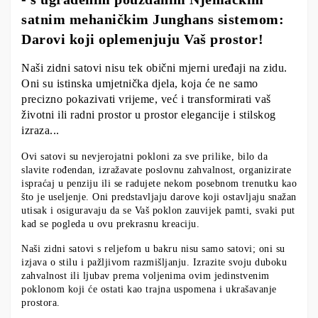
satnim mehaničkim Junghans sistemom:
Darovi koji oplemenjuju Vaš prostor!
Naši zidni satovi nisu tek obični mjerni uređaji na zidu.
Oni su istinska umjetnička djela, koja će ne samo
precizno pokazivati vrijeme, već i transformirati vaš
životni ili radni prostor u prostor elegancije i stilskog
izraza...
Ovi satovi su nevjerojatni pokloni za sve prilike, bilo da
slavite rođendan, izražavate poslovnu zahvalnost, organizirate
ispraćaj u penziju ili se radujete nekom posebnom trenutku kao
što je useljenje. Oni predstavljaju darove koji ostavljaju snažan
utisak i osiguravaju da se Vaš poklon zauvijek pamti, svaki put
kad se pogleda u ovu prekrasnu kreaciju.
Naši zidni satovi s reljefom u bakru nisu samo satovi; oni su
izjava o stilu i pažljivom razmišljanju. Izrazite svoju duboku
zahvalnost ili ljubav prema voljenima ovim jedinstvenim
poklonom koji će ostati kao trajna uspomena i ukrašavanje
prostora.