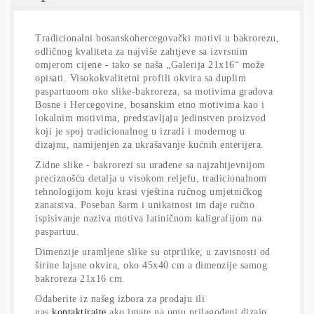
Tradicionalni bosanskohercegovački motivi u bakrorezu,
odličnog kvaliteta za najviše zahtjeve sa izvrsnim
omjerom cijene - tako se naša „Galerija 21x16“ može
opisati. Visokokvalitetni profili okvira sa duplim
paspartuoom oko slike-bakroreza, sa motivima gradova
Bosne i Hercegovine, bosanskim etno motivima kao i
lokalnim motivima, predstavljaju jedinstven proizvod
koji je spoj tradicionalnog u izradi i modernog u
dizajnu, namijenjen za ukrašavanje kućnih enterijera.
Zidne slike - bakrorezi su urađene sa najzahtjevnijom
preciznošću detalja u visokom reljefu, tradicionalnom
tehnologijom koju krasi vještina ručnog umjetničkog
zanatstva. Poseban šarm i unikatnost im daje ručno
ispisivanje naziva motiva latiničnom kaligrafijom na
paspartuu.
Dimenzije uramljene slike su otprilike, u zavisnosti od
širine lajsne okvira, oko 45x40 cm a dimenzije samog
bakroreza 21x16 cm.
Odaberite iz našeg izbora za prodaju ili
nas
kontaktirajte
ako imate na umu prilagođeni dizajn.