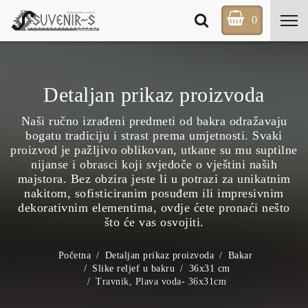
0
Detaljan prikaz proizvoda
Naši ručno izrađeni predmeti od bakra odražavaju
bogatu tradiciju i strast prema umjetnosti. Svaki
proizvod je pažljivo oblikovan, utkane su mu suptilne
nijanse i obrasci koji svjedoče o vještini naših
majstora. Bez obzira jeste li u potrazi za unikatnim
nakitom, sofisticiranim posuđem ili impresivnim
dekorativnim elementima, ovdje ćete pronaći nešto
što će vas osvojiti.
Početna
Detaljan prikaz proizvoda
Bakar
Slike reljef u bakru
36x31 cm
Travnik, Plava voda- 36x31cm