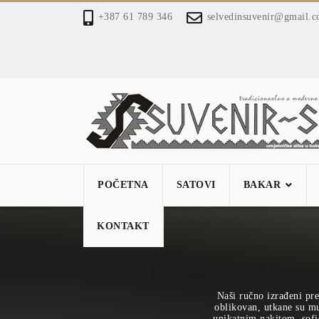
+387 61 789 346
selvedinsuvenir@gmail.
POČETNA
SATOVI
BAKAR
KONTAKT
Naši ručno izrađeni pre
oblikovan, utkane su mu 
unikatnim nakitom, sofi