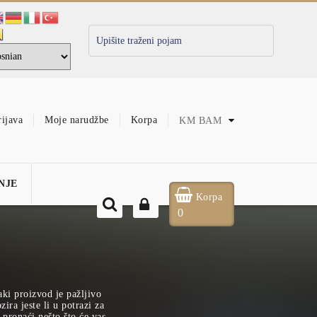
rijava
Moje narudžbe
Korpa
KM
BAM
NJE
Korpa
0
aki proizvod je pažljivo
ira jeste li u potrazi za
pronaći nešto što će vas