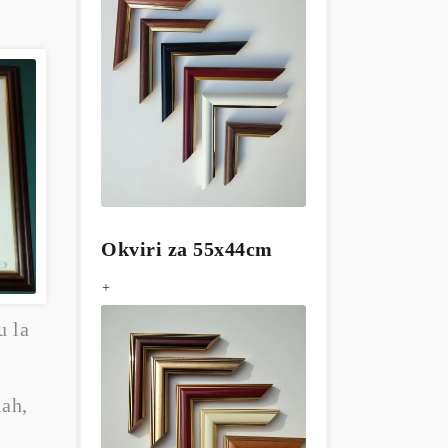
Okviri za 55x44cm
+
u la
ah,