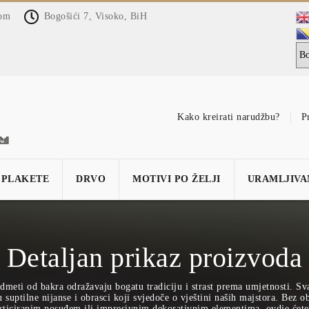
com
Bogošići 7, Visoko, BiH
Kako kreirati narudžbu?
P
PLAKETE
DRVO
MOTIVI PO ŽELJI
URAMLJIVA
Detaljan prikaz proizvoda
dmeti od bakra odražavaju bogatu tradiciju i strast prema umjetnosti. Sv
suptilne nijanse i obrasci koji svjedoče o vještini naših majstora. Bez obz
sticiranim posuđem ili impresivnim dekorativnim elementima, ovdje ćete 