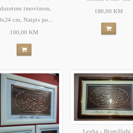
oduzetom imovinom,
180,00 KM
9x24 cm, Natpis po...
100,00 KM
Levha - Bismillahi 