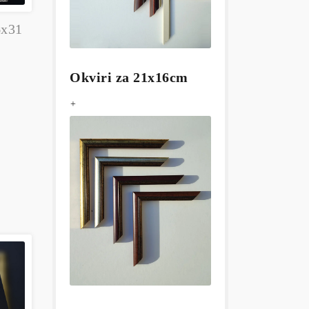
6x31
i
Okviri za 21x16cm
+