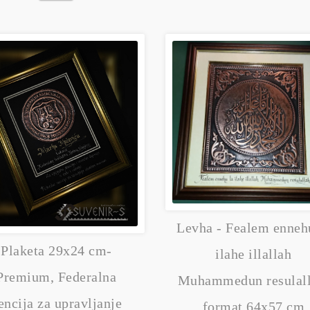
Levha - Fealem enneh
Plaketa 29x24 cm-
ilahe illallah
Premium, Federalna
Muhammedun resulall
encija za upravljanje
format 64x57 cm