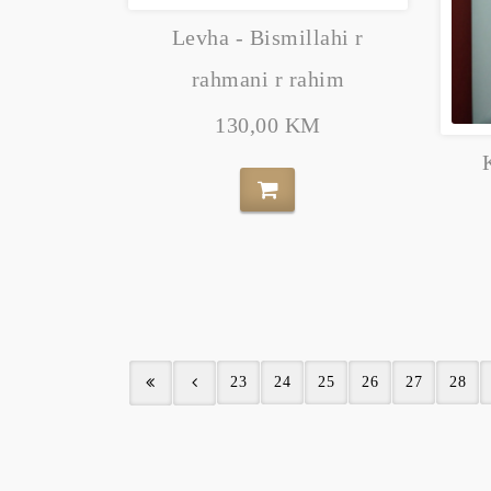
Levha - Bismillahi r
rahmani r rahim
130,00 KM
23
24
25
26
27
28