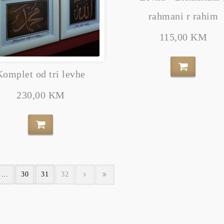
rahmani r rahim
115,00 KM
Komplet od tri levhe
230,00 KM
...
30
31
32