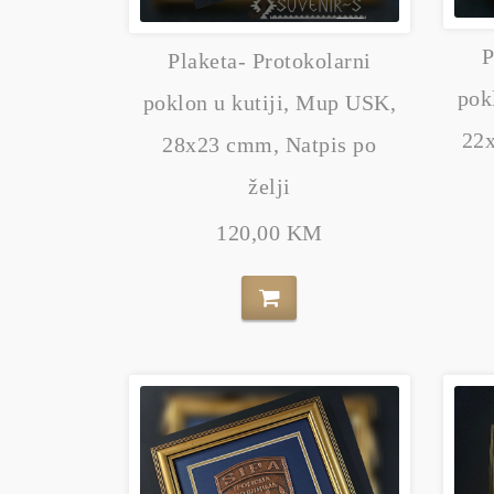
P
Plaketa- Protokolarni
pok
poklon u kutiji, Mup USK,
22x
28x23 cmm, Natpis po
želji
120,00 KM