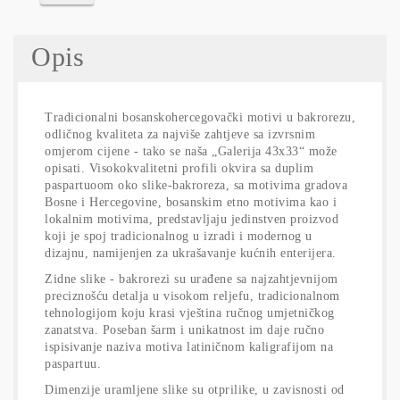
Opis
Tradicionalni bosanskohercegovački motivi u bakrorezu,
odličnog kvaliteta za najviše zahtjeve sa izvrsnim
omjerom cijene - tako se naša „Galerija 43x33“ može
opisati. Visokokvalitetni profili okvira sa duplim
paspartuoom oko slike-bakroreza, sa motivima gradova
Bosne i Hercegovine, bosanskim etno motivima kao i
lokalnim motivima, predstavljaju jedinstven proizvod
koji je spoj tradicionalnog u izradi i modernog u
dizajnu, namijenjen za ukrašavanje kućnih enterijera.
Zidne slike - bakrorezi su urađene sa najzahtjevnijom
preciznošću detalja u visokom reljefu, tradicionalnom
tehnologijom koju krasi vještina ručnog umjetničkog
zanatstva. Poseban šarm i unikatnost im daje ručno
ispisivanje naziva motiva latiničnom kaligrafijom na
paspartuu.
Dimenzije uramljene slike su otprilike, u zavisnosti od