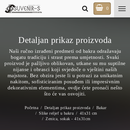
0
Detaljan prikaz proizvoda
Naši ručno izrađeni predmeti od bakra odražavaju
bogatu tradiciju i strast prema umjetnosti. Svaki
proizvod je pažljivo oblikovan, utkane su mu suptilne
nijanse i obrasci koji svjedoče o vještini naših
majstora. Bez obzira jeste li u potrazi za unikatnim
nakitom, sofisticiranim posuđem ili impresivnim
dekorativnim elementima, ovdje ćete pronaći nešto
što će vas osvojiti.
Početna
Detaljan prikaz proizvoda
Bakar
Slike reljef u bakru
41x31 cm
Zenica, sokak - 41x31cm