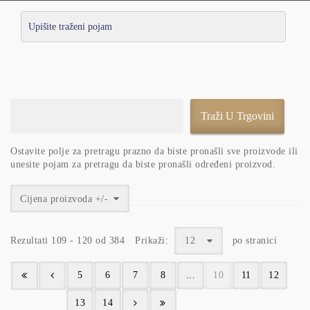
Ostavite polje za pretragu prazno da biste pronašli sve proizvode ili
unesite pojam za pretragu da biste pronašli određeni proizvod.
Cijena proizvoda +/-
Rezultati 109 - 120 od 384
Prikaži:
12
po stranici
5
6
7
8
...
10
11
12
13
14