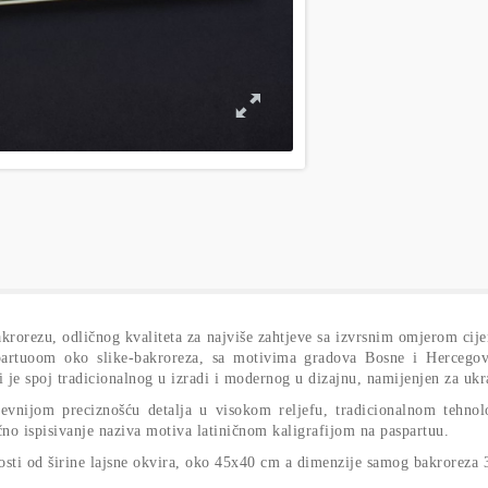
rorezu, odličnog kvaliteta za najviše zahtjeve sa izvrsnim omjerom cije
aspartuoom oko slike-bakroreza, sa motivima gradova Bosne i Hercego
 je spoj tradicionalnog u izradi i modernog u dizajnu, namijenjen za ukr
jevnijom preciznošću detalja u visokom reljefu, tradicionalnom tehno
čno ispisivanje naziva motiva latiničnom kaligrafijom na paspartuu.
nosti od širine lajsne okvira, oko 45x40 cm a dimenzije samog bakroreza