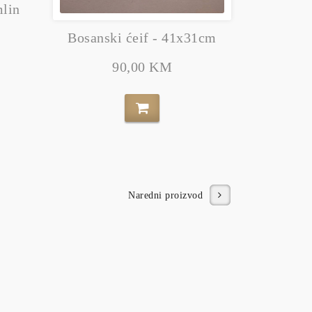
mlin
Bosanski ćeif - 41x31cm
Bosansk
90,00 KM
Naredni proizvod