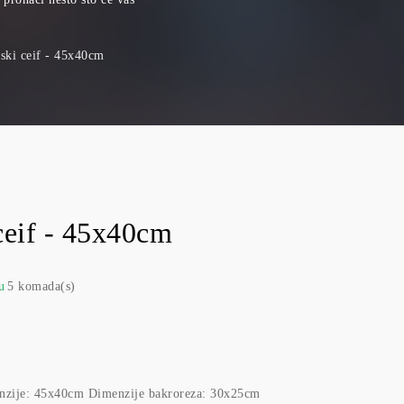
ski ceif - 45x40cm
ceif - 45x40cm
u
5 komada(s)
enzije: 45x40cm Dimenzije bakroreza: 30x25cm