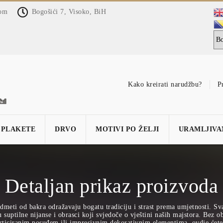
com
Bogošići 7, Visoko, BiH
Kako kreirati narudžbu?
P
PLAKETE
DRVO
MOTIVI PO ŽELJI
URAMLJIVA
Detaljan prikaz proizvoda
dmeti od bakra odražavaju bogatu tradiciju i strast prema umjetnosti. Sv
suptilne nijanse i obrasci koji svjedoče o vještini naših majstora. Bez obz
sticiranim posuđem ili impresivnim dekorativnim elementima, ovdje ćete 