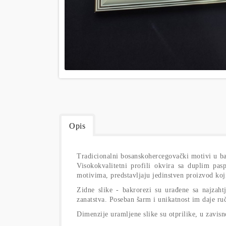
Opis
Tradicionalni bosanskohercegovački motivi u bak
Visokokvalitetni profili okvira sa duplim p
motivima, predstavljaju jedinstven proizvod koji
Zidne slike - bakrorezi su urađene sa najzaht
zanatstva. Poseban šarm i unikatnost im daje ru
Dimenzije uramljene slike su otprilike, u zavis