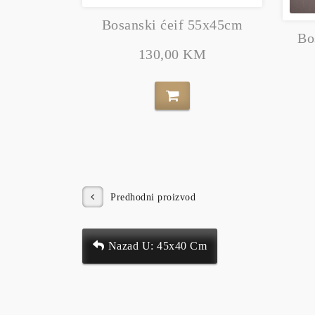
Bosanski ćeif 55x45cm
Bo
130,00 KM
Predhodni proizvod
Nazad U: 45x40 Cm