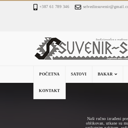
+387 61 789 346
selvedinsuvenir@gmail.
POČETNA
SATOVI
BAKAR
KONTAKT
Naši ručno izrađeni pre
oblikovan, utkane su mu 
unikatnim nakitom, sofi