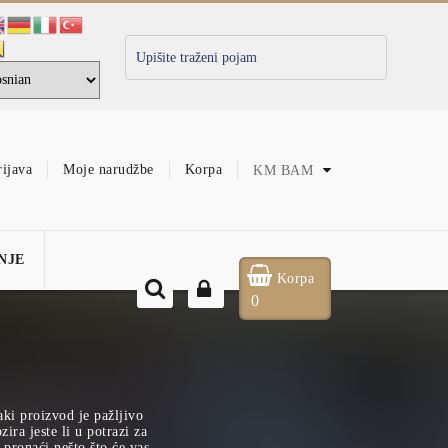
rijava
Moje narudžbe
Korpa
KM
BAM
NJE
Korpa
0
aki proizvod je pažljivo
ira jeste li u potrazi za
pronaći nešto što će vas