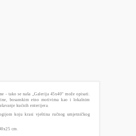
ne - tako se naša „Galerija 45x40“ može opisati.
vine, bosanskim etno motivima kao i lokalnim
ašavanje kućnih enterijera.
logijom koju krasi vještina ručnog umjetničkog
 30x25 cm.