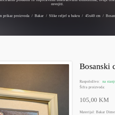
osvojiti.
an prikaz proizvoda
Bakar
Slike reljef u bakru
45x40 cm
Bosan
Bosanski 
Raspoloživo:
na stanj
Šifra proizvoda:
105,00 KM
Materijal: Bakar Dim