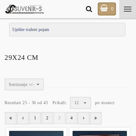
0
29X24 CM
Sortiranje +/-
Rezultati 25 - 36 od 43
Prikaži:
12
po stranici
1
2
3
4