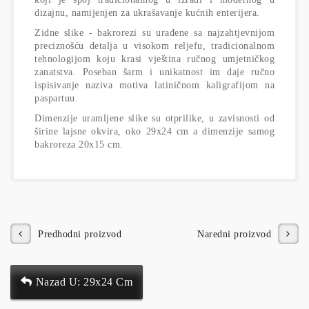
dizajnu, namijenjen za ukrašavanje kućnih enterijera.
Zidne slike - bakrorezi su urađene sa najzahtjevnijom
preciznošću detalja u visokom reljefu, tradicionalnom
tehnologijom koju krasi vještina ručnog umjetničkog
zanatstva. Poseban šarm i unikatnost im daje ručno
ispisivanje naziva motiva latiničnom kaligrafijom na
paspartuu.
Dimenzije uramljene slike su otprilike, u zavisnosti od
širine lajsne okvira, oko 29x24 cm a dimenzije samog
bakroreza 20x15 cm.
Predhodni proizvod
Naredni proizvod
Nazad U: 29x24 Cm