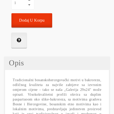
Dodaj U Korpu
Opis
Tradicionalni bosanskohercegovački motivi u bakrorezu,
odličnog kvaliteta za najviše zahtjeve sa izvrsnim
omjerom cijene - tako se naša „Galerija 29x24“ može
opisati. Visokokvalitetni profili okvira sa duplim
paspartuoom oko slike-bakroreza, sa motivima gradova
Bosne i Hercegovine, bosanskim etno motivima kao i
lokalnim motivima, predstavljaju jedinstven proizvod
koji je spoj tradicionalnog u izradi i modernog u