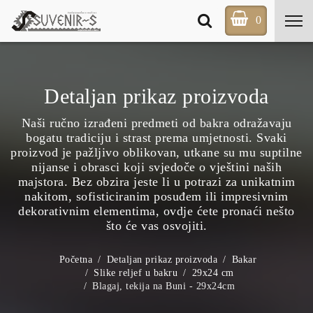
0
Detaljan prikaz proizvoda
Naši ručno izrađeni predmeti od bakra odražavaju
bogatu tradiciju i strast prema umjetnosti. Svaki
proizvod je pažljivo oblikovan, utkane su mu suptilne
nijanse i obrasci koji svjedoče o vještini naših
majstora. Bez obzira jeste li u potrazi za unikatnim
nakitom, sofisticiranim posuđem ili impresivnim
dekorativnim elementima, ovdje ćete pronaći nešto
što će vas osvojiti.
Početna
Detaljan prikaz proizvoda
Bakar
Slike reljef u bakru
29x24 cm
Blagaj, tekija na Buni - 29x24cm