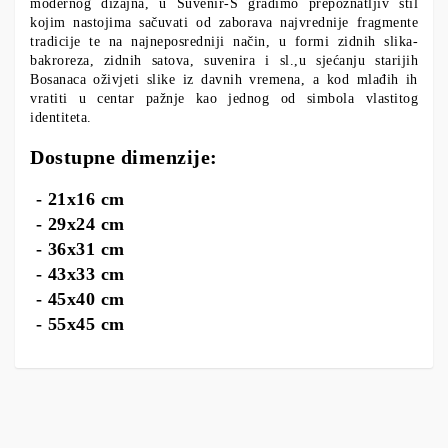
modernog dizajna, u Suvenir-S gradimo prepoznatljiv stil
kojim nastojima sačuvati od zaborava najvrednije fragmente
tradicije te na najneposredniji način, u formi zidnih slika-
bakroreza, zidnih satova, suvenira i sl.,u sjećanju starijih
Bosanaca oživjeti slike iz davnih vremena, a kod mlađih ih
vratiti u centar pažnje kao jednog od simbola vlastitog
identiteta.
Dostupne dimenzije:
- 21x16 cm
- 29x24 cm
- 36x31 cm
- 43x33 cm
- 45x40 cm
- 55x45 cm