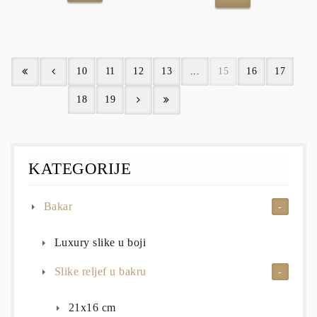
10
11
12
13
...
15
16
17
18
19
KATEGORIJE
Bakar
Luxury slike u boji
Slike reljef u bakru
21x16 cm