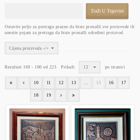
Ostavite polje za pretragu prazno da biste pronašli sve proizvode ili
unesite pojam za pretragu da biste pronašli određeni proizvod.
Cijena proizvoda -/+
Rezultati 169 - 180 od 223
Prikaži:
12
po stranici
10
11
12
13
...
15
16
17
18
19