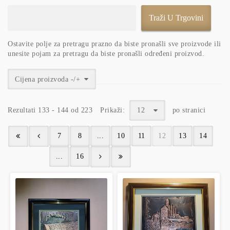
Ostavite polje za pretragu prazno da biste pronašli sve proizvode ili
unesite pojam za pretragu da biste pronašli određeni proizvod.
Cijena proizvoda -/+
Rezultati 133 - 144 od 223
Prikaži:
12
po stranici
7
8
...
10
11
12
13
14
...
16