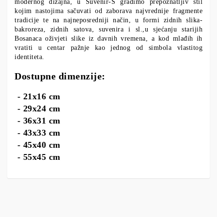
modernog dizajna, u Suvenir-S gradimo prepoznatljiv stil
kojim nastojima sačuvati od zaborava najvrednije fragmente
tradicije te na najneposredniji način, u formi zidnih slika-
bakroreza, zidnih satova, suvenira i sl.,u sjećanju starijih
Bosanaca oživjeti slike iz davnih vremena, a kod mlađih ih
vratiti u centar pažnje kao jednog od simbola vlastitog
identiteta.
Dostupne dimenzije:
- 21x16 cm
- 29x24 cm
- 36x31 cm
- 43x33 cm
- 45x40 cm
- 55x45 cm