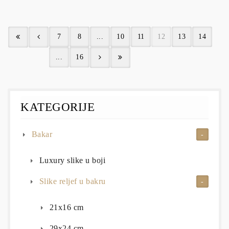
7
8
...
10
11
12
13
14
...
16
KATEGORIJE
Bakar
Luxury slike u boji
Slike reljef u bakru
21x16 cm
29x24 cm