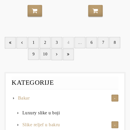
1
2
3
4
...
6
7
8
9
10
KATEGORIJE
Bakar
Luxury slike u boji
Slike reljef u bakru