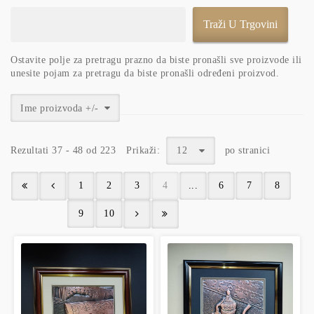
Ostavite polje za pretragu prazno da biste pronašli sve proizvode ili
unesite pojam za pretragu da biste pronašli određeni proizvod.
Ime proizvoda +/-
Rezultati 37 - 48 od 223
Prikaži:
12
po stranici
1
2
3
4
...
6
7
8
9
10