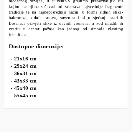
modernog dizajna, u Suvenir-S gradimo prepoznatljiv stil
kojim nastojima sačuvati od zaborava najvrednije fragmente
tradicije te na najneposredniji način, u formi zidnih slika-
bakroreza, zidnih satova, suvenira i sl.,u sjećanju starijih
Bosanaca oživjeti slike iz davnih vremena, a kod mlađih ih
vratiti u centar pažnje kao jednog od simbola vlastitog
identiteta.
Dostupne dimenzije:
- 21x16 cm
- 29x24 cm
- 36x31 cm
- 43x33 cm
- 45x40 cm
- 55x45 cm