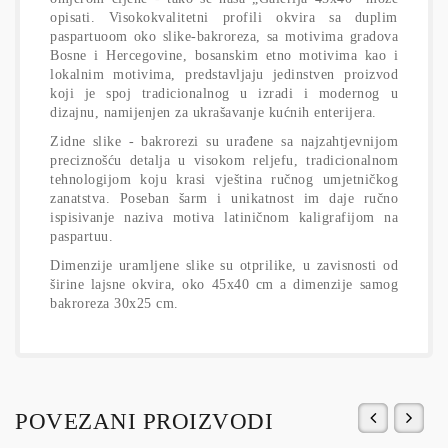
opisati. Visokokvalitetni profili okvira sa duplim
paspartuoom oko slike-bakroreza, sa motivima gradova
Bosne i Hercegovine, bosanskim etno motivima kao i
lokalnim motivima, predstavljaju jedinstven proizvod
koji je spoj tradicionalnog u izradi i modernog u
dizajnu, namijenjen za ukrašavanje kućnih enterijera.
Zidne slike - bakrorezi su urađene sa najzahtjevnijom
preciznošću detalja u visokom reljefu, tradicionalnom
tehnologijom koju krasi vještina ručnog umjetničkog
zanatstva. Poseban šarm i unikatnost im daje ručno
ispisivanje naziva motiva latiničnom kaligrafijom na
paspartuu.
Dimenzije uramljene slike su otprilike, u zavisnosti od
širine lajsne okvira, oko 45x40 cm a dimenzije samog
bakroreza 30x25 cm.
POVEZANI PROIZVODI