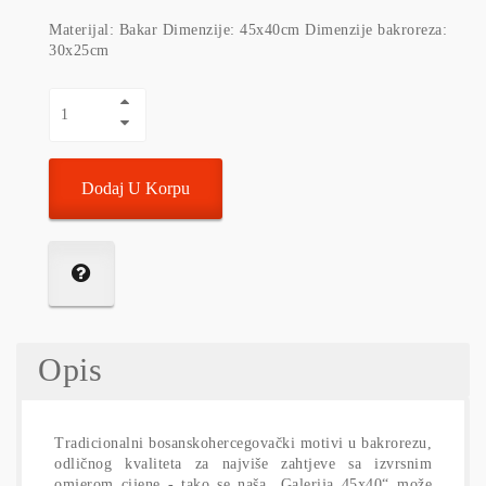
Materijal: Bakar Dimenzije: 45x40cm Dimenzije bakroreza:
30x25cm
Dodaj U Korpu
Opis
Tradicionalni bosanskohercegovački motivi u bakrorezu,
odličnog kvaliteta za najviše zahtjeve sa izvrsnim
omjerom cijene - tako se naša „Galerija 45x40“ može