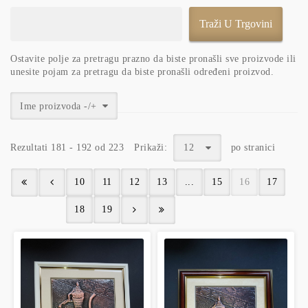
Ostavite polje za pretragu prazno da biste pronašli sve proizvode ili
unesite pojam za pretragu da biste pronašli određeni proizvod.
Ime proizvoda -/+
Rezultati 181 - 192 od 223
Prikaži:
12
po stranici
10
11
12
13
...
15
16
17
18
19