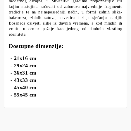
modernog dizajna, u Suvenir-S gradimo prepoznatljiv stil
kojim nastojima sačuvati od zaborava najvrednije fragmente
tradicije te na najneposredniji način, u formi zidnih slika-
bakroreza, zidnih satova, suvenira i sl.,u sjećanju starijih
Bosanaca oživjeti slike iz davnih vremena, a kod mlađih ih
vratiti u centar pažnje kao jednog od simbola vlastitog
identiteta.
Dostupne dimenzije:
- 21x16 cm
- 29x24 cm
- 36x31 cm
- 43x33 cm
- 45x40 cm
- 55x45 cm