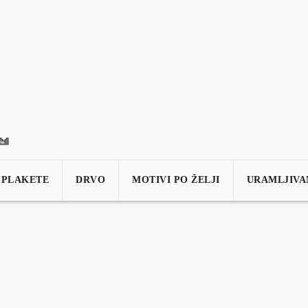
com
Bogošići 7, Visoko, BiH
Kako kreirati narudžbu?
P
PLAKETE
DRVO
MOTIVI PO ŽELJI
URAMLJIVA