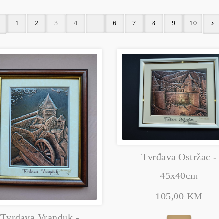
1
2
3
4
...
6
7
8
9
10
Tvrđava Ostržac -
45x40cm
105,00 KM
Tvrđava Vranduk -