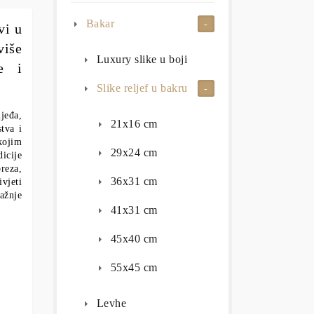
Bakar
vi u
više
Luxury slike u boji
e i
Slike reljef u bakru
jeđa,
21x16 cm
tva i
kojim
29x24 cm
icije
reza,
36x31 cm
ivjeti
pažnje
41x31 cm
45x40 cm
55x45 cm
Levhe