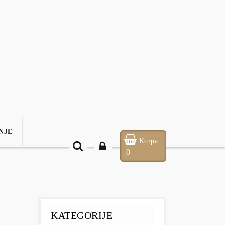
rijava
Moje narudžbe
Korpa
KM
BAM
NJE
Korpa
0
KATEGORIJE