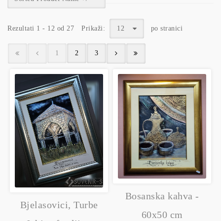
Rezultati 1 - 12 od 27
Prikaži:
12
po stranici
1
2
3
Bosanska kahva -
Bjelasovici, Turbe
60x50 cm