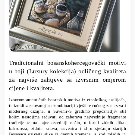
Tradicionalni bosanskohercegovački motivi
u boji (Luxury kolekcija) odličnog kvaliteta
za najviše zahtjeve sa izvrsnim omjerom
cijene i kvaliteta.
Izborom autentičnih bosanskih motiva iz etnološkog naslijeđa,
te izradi zasnovanoj na kombinaciji vještine ručnog zanatstva i
modernog dizajna, u Suvenir-S gradimo prepoznatljiv stil
kojim nastojima sačuvati od zaborava najvrednije fragmente
tradicije te na najneposredniji način, u formi zidnih slika-
bakroreza, zidnih satova, suvenira i sl.,u sjećanju starijih
Bosanaca oživjeti slike iz davnih vremena, a kod mlađih ih