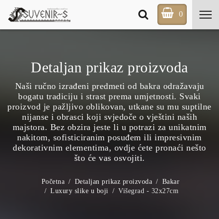
0
Detaljan prikaz proizvoda
Naši ručno izrađeni predmeti od bakra odražavaju
bogatu tradiciju i strast prema umjetnosti. Svaki
proizvod je pažljivo oblikovan, utkane su mu suptilne
nijanse i obrasci koji svjedoče o vještini naših
majstora. Bez obzira jeste li u potrazi za unikatnim
nakitom, sofisticiranim posuđem ili impresivnim
dekorativnim elementima, ovdje ćete pronaći nešto
što će vas osvojiti.
Početna
Detaljan prikaz proizvoda
Bakar
Luxury slike u boji
Višegrad - 32x27cm