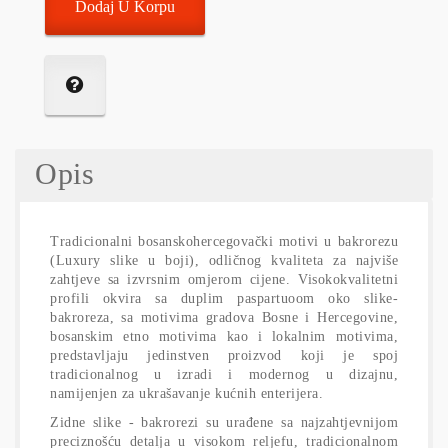
Dodaj U Korpu
Opis
Tradicionalni bosanskohercegovački motivi u bakrorezu
(Luxury slike u boji), odličnog kvaliteta za najviše
zahtjeve sa izvrsnim omjerom cijene. Visokokvalitetni
profili okvira sa duplim paspartuoom oko slike-
bakroreza, sa motivima gradova Bosne i Hercegovine,
bosanskim etno motivima kao i lokalnim motivima,
predstavljaju jedinstven proizvod koji je spoj
tradicionalnog u izradi i modernog u dizajnu,
namijenjen za ukrašavanje kućnih enterijera.
Zidne slike - bakrorezi su urađene sa najzahtjevnijom
preciznošću detalja u visokom reljefu, tradicionalnom