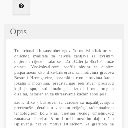
Opis
Tradicionalni bosanskohercegovački motivi u bakrorezu,
odličnog kvaliteta za najviše zahtjeve sa izvrsnim
omjerom cijene - tako se naša „Galerija 45x40“ može
opisati. Visokokvalitetni profili okvira sa duplim
paspartuoom oko slike-bakroreza, sa motivima gradova
Bosne i Hercegovine, bosanskim etno motivima kao i
lokalnim motivima, predstavljaju jedinstven proizvod
koji je spoj tradicionalnog u izradi i modernog u
dizajnu, namijenjen za ukrašavanje kućnih enterijera.
Zidne slike - bakrorezi su urađene sa najzahtjevnijom
preciznošću detalja u visokom reljefu, tradicionalnom
tehnologijom koju krasi vještina ručnog umjetničkog
zanatstva. Poseban šarm i unikatnost im daje ručno
ispisivanje naziva motiva latiničnom kaligrafijom na