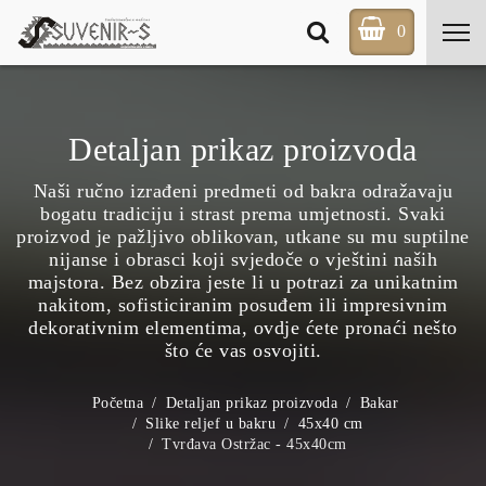
0
Detaljan prikaz proizvoda
Naši ručno izrađeni predmeti od bakra odražavaju
bogatu tradiciju i strast prema umjetnosti. Svaki
proizvod je pažljivo oblikovan, utkane su mu suptilne
nijanse i obrasci koji svjedoče o vještini naših
majstora. Bez obzira jeste li u potrazi za unikatnim
nakitom, sofisticiranim posuđem ili impresivnim
dekorativnim elementima, ovdje ćete pronaći nešto
što će vas osvojiti.
Početna
Detaljan prikaz proizvoda
Bakar
Slike reljef u bakru
45x40 cm
Tvrđava Ostržac - 45x40cm