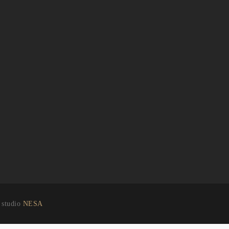
b studio
NESA