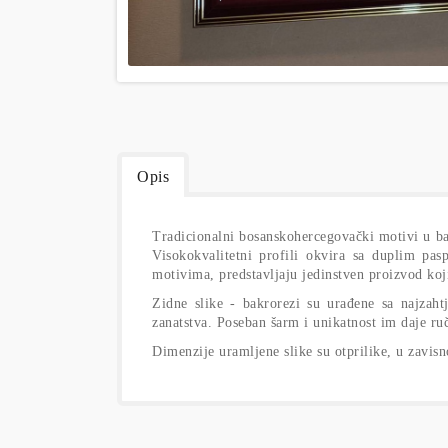
Opis
Tradicionalni bosanskohercegovački motivi u bak
Visokokvalitetni profili okvira sa duplim p
motivima, predstavljaju jedinstven proizvod koji
Zidne slike - bakrorezi su urađene sa najzaht
zanatstva. Poseban šarm i unikatnost im daje ru
Dimenzije uramljene slike su otprilike, u zavis