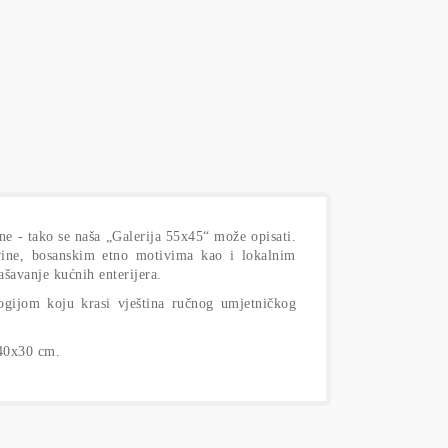
ne - tako se naša „Galerija 55x45“ može opisati.
vine, bosanskim etno motivima kao i lokalnim
ašavanje kućnih enterijera.
logijom koju krasi vještina ručnog umjetničkog
 40x30 cm.