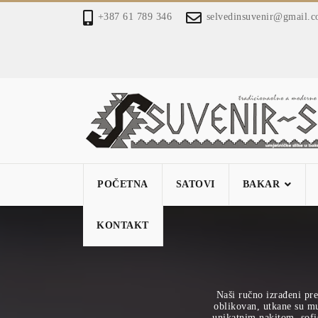
+387 61 789 346
selvedinsuvenir@gmail.
POČETNA
SATOVI
BAKAR
KONTAKT
Naši ručno izrađeni pre
oblikovan, utkane su mu 
unikatnim nakitom, sofi