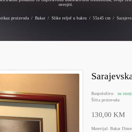
osvojiti.
prikaz proizvoda
Bakar
Slike reljef u bakru
55x45 cm
Sarajev
Sarajevsk
Raspoloživo:
na stanj
Šifra proizvoda:
130,00 KM
Materijal: Bakar Dim