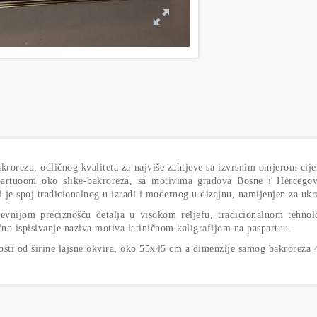
rorezu, odličnog kvaliteta za najviše zahtjeve sa izvrsnim omjerom cije
aspartuoom oko slike-bakroreza, sa motivima gradova Bosne i Hercego
 je spoj tradicionalnog u izradi i modernog u dizajnu, namijenjen za ukr
jevnijom preciznošću detalja u visokom reljefu, tradicionalnom tehno
čno ispisivanje naziva motiva latiničnom kaligrafijom na paspartuu.
nosti od širine lajsne okvira, oko 55x45 cm a dimenzije samog bakroreza