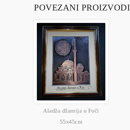
POVEZANI PROIZVODI
Aladža džamija u Foči
55x45cm