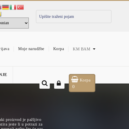
rijava
Moje narudžbe
Korpa
KM
BAM
NJE
Korpa
0
aki proizvod je pažljivo
ira jeste li u potrazi za
pronaći nešto što će vas