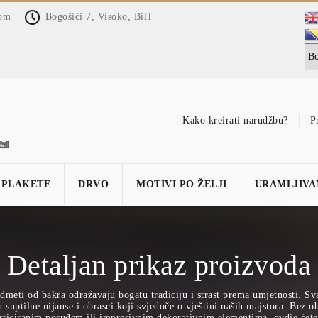
com
Bogošići 7, Visoko, BiH
Kako kreirati narudžbu?
P
PLAKETE
DRVO
MOTIVI PO ŽELJI
URAMLJIVA
Detaljan prikaz proizvoda
dmeti od bakra odražavaju bogatu tradiciju i strast prema umjetnosti. Sv
suptilne nijanse i obrasci koji svjedoče o vještini naših majstora. Bez obz
sticiranim posuđem ili impresivnim dekorativnim elementima, ovdje ćete 