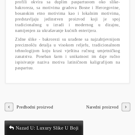
profili okvira sa duplim paspartuoom oko slike-
bakroreza, sa motivima gradova Bosne i Hercegovine,
bosanskim etno motivima kao i lokalnim motivima,
predstavljaju jedinstven proizvod koji je spoj
tradicionalnog u izradi i modernog u dizajnu,
namijenjen za ukrašavanje kućnih enterijera.
Zidne slike - bakrorezi su urađene sa najzahtjevnijom
preciznošću detalja u visokom reljefu, tradicionalnom
tehnologijom koju krasi vještina ručnog umjetničkog
zanatstva. Poseban šarm i unikatnost im daje ručno
ispisivanje naziva motiva latiničnom kaligrafijom na
paspartuu.
Predhodni proizvod
Naredni proizvod
Nazad U: Luxury Slike U Boji