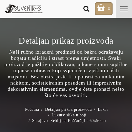
0
Detaljan prikaz proizvoda
Naši ručno izrađeni predmeti od bakra odražavaju
bogatu tradiciju i strast prema umjetnosti. Svaki
proizvod je pažljivo oblikovan, utkane su mu suptilne
nijanse i obrasci koji svjedoče o vještini naših
majstora. Bez obzira jeste li u potrazi za unikatnim
nakitom, sofisticiranim posuđem ili impresivnim
dekorativnim elementima, ovdje ćete pronaći nešto
što će vas osvojiti.
Početna
Detaljan prikaz proizvoda
Bakar
Luxury slike u boji
Sarajevo, Sebilj na Baščaršiji - 60x50cm