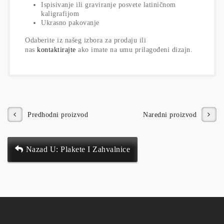
Ispisivanje ili graviranje posvete latiničnom
kaligrafijom
Ukrasno pakovanje
Odaberite iz našeg izbora za prodaju ili
nas
kontaktirajte
ako imate na umu prilagođeni dizajn.
Predhodni proizvod
Naredni proizvod
Nazad U: Plakete I Zahvalnice