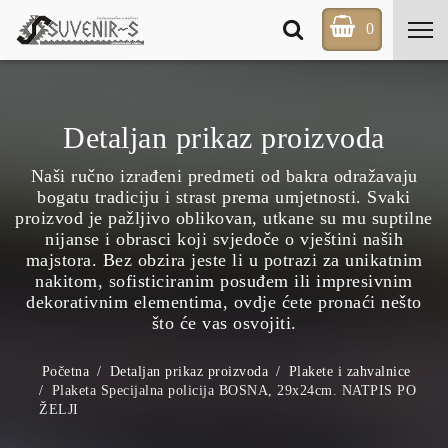
0
Detaljan prikaz proizvoda
Naši ručno izrađeni predmeti od bakra odražavaju
bogatu tradiciju i strast prema umjetnosti. Svaki
proizvod je pažljivo oblikovan, utkane su mu suptilne
nijanse i obrasci koji svjedoče o vještini naših
majstora. Bez obzira jeste li u potrazi za unikatnim
nakitom, sofisticiranim posuđem ili impresivnim
dekorativnim elementima, ovdje ćete pronaći nešto
što će vas osvojiti.
Početna
Detaljan prikaz proizvoda
Plakete i zahvalnice
Plaketa Specijalna policija BOSNA, 29x24cm. NATPIS PO
ŽELJI