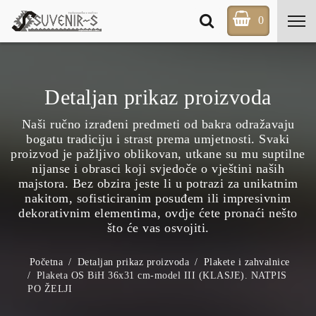
0
Detaljan prikaz proizvoda
Naši ručno izrađeni predmeti od bakra odražavaju
bogatu tradiciju i strast prema umjetnosti. Svaki
proizvod je pažljivo oblikovan, utkane su mu suptilne
nijanse i obrasci koji svjedoče o vještini naših
majstora. Bez obzira jeste li u potrazi za unikatnim
nakitom, sofisticiranim posuđem ili impresivnim
dekorativnim elementima, ovdje ćete pronaći nešto
što će vas osvojiti.
Početna
Detaljan prikaz proizvoda
Plakete i zahvalnice
Plaketa OS BiH 36x31 cm-model III (KLASJE). NATPIS
PO ŽELJI