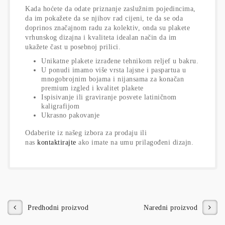
Kada hoćete da odate priznanje zaslužnim pojedincima,
da im pokažete da se njihov rad cijeni, te da se oda
doprinos značajnom radu za kolektiv, onda su plakete
vrhunskog dizajna i kvaliteta idealan način da im
ukažete čast u posebnoj prilici.
Unikatne plakete izrađene tehnikom reljef u bakru.
U ponudi imamo više vrsta lajsne i paspartua u
mnogobrojnim bojama i nijansama za konačan
premium izgled i kvalitet plakete
Ispisivanje ili graviranje posvete latiničnom
kaligrafijom
Ukrasno pakovanje
Odaberite iz našeg izbora za prodaju ili
nas
kontaktirajte
ako imate na umu prilagođeni dizajn.
Predhodni proizvod
Naredni proizvod