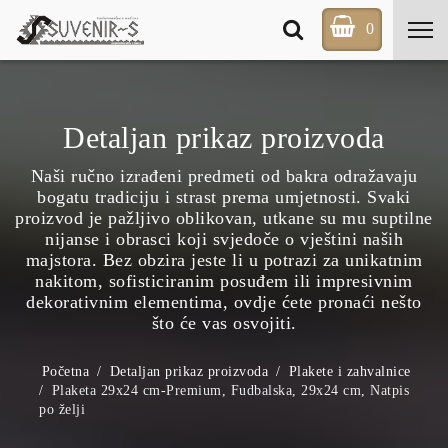
0
Detaljan prikaz proizvoda
Naši ručno izrađeni predmeti od bakra odražavaju
bogatu tradiciju i strast prema umjetnosti. Svaki
proizvod je pažljivo oblikovan, utkane su mu suptilne
nijanse i obrasci koji svjedoče o vještini naših
majstora. Bez obzira jeste li u potrazi za unikatnim
nakitom, sofisticiranim posuđem ili impresivnim
dekorativnim elementima, ovdje ćete pronaći nešto
što će vas osvojiti.
Početna
Detaljan prikaz proizvoda
Plakete i zahvalnice
Plaketa 29x24 cm-Premium, Fudbalska, 29x24 cm, Natpis
po želji