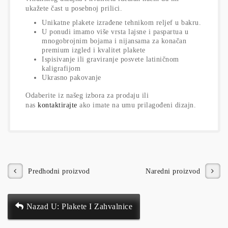
ukažete čast u posebnoj prilici.
Unikatne plakete izrađene tehnikom reljef u bakru.
U ponudi imamo više vrsta lajsne i paspartua u
mnogobrojnim bojama i nijansama za konačan
premium izgled i kvalitet plakete
Ispisivanje ili graviranje posvete latiničnom
kaligrafijom
Ukrasno pakovanje
Odaberite iz našeg izbora za prodaju ili
nas
kontaktirajte
ako imate na umu prilagođeni dizajn.
Predhodni proizvod
Naredni proizvod
Nazad U: Plakete I Zahvalnice