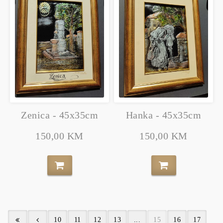
Zenica - 45x35cm
Hanka - 45x35cm
150,00 KM
150,00 KM
10
11
12
13
...
15
16
17