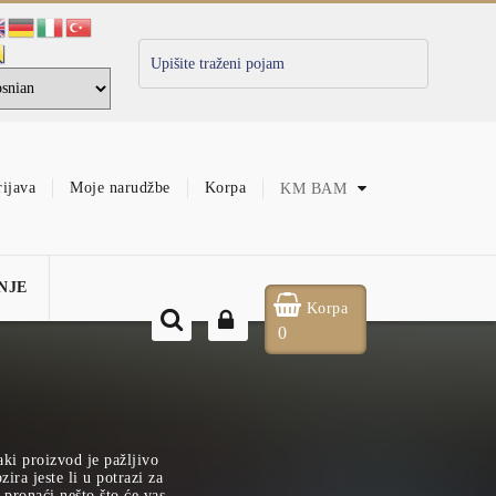
rijava
Moje narudžbe
Korpa
KM
BAM
NJE
Korpa
0
aki proizvod je pažljivo
ira jeste li u potrazi za
pronaći nešto što će vas