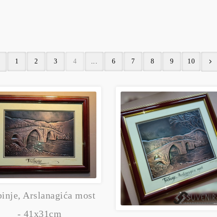
1
2
3
4
...
6
7
8
9
10
binje, Arslanagića most
- 41x31cm