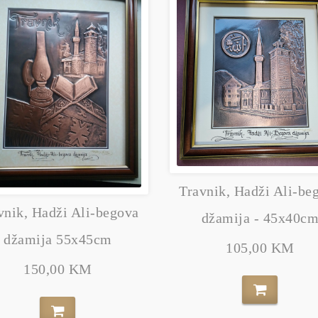
Travnik, Hadži Ali-be
vnik, Hadži Ali-begova
džamija - 45x40c
džamija 55x45cm
105,00 KM
150,00 KM