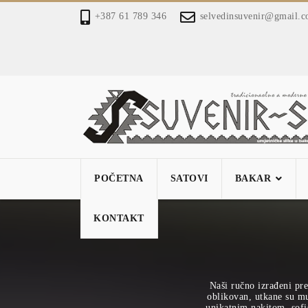
+387 61 789 346
selvedinsuvenir@gmail.
POČETNA
SATOVI
BAKAR
KONTAKT
Naši ručno izrađeni pre
oblikovan, utkane su mu 
unikatnim nakitom, sofi