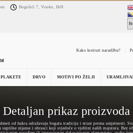
com
Bogošići 7, Visoko, BiH
Kako kreirati narudžbu?
P
PLAKETE
DRVO
MOTIVI PO ŽELJI
URAMLJIVA
Detaljan prikaz proizvoda
dmeti od bakra odražavaju bogatu tradiciju i strast prema umjetnosti. Sv
suptilne nijanse i obrasci koji svjedoče o vještini naših majstora. Bez obz
sticiranim posuđem ili impresivnim dekorativnim elementima, ovdje ćete 