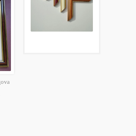
gova
m