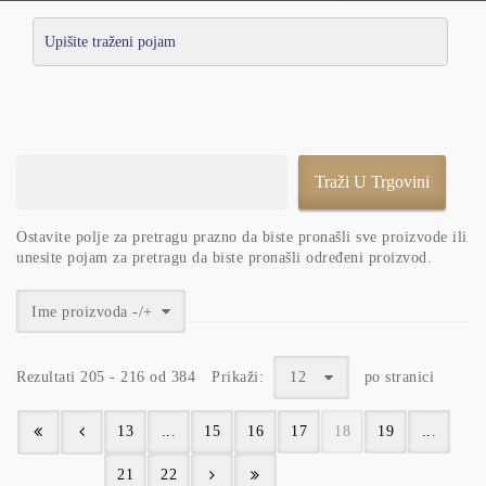
Ostavite polje za pretragu prazno da biste pronašli sve proizvode ili
unesite pojam za pretragu da biste pronašli određeni proizvod.
Ime proizvoda -/+
Rezultati 205 - 216 od 384
Prikaži:
12
po stranici
13
...
15
16
17
18
19
...
21
22