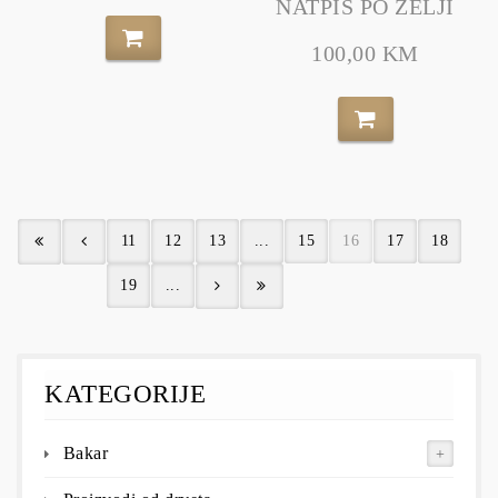
NATPIS PO ŽELJI
100,00 KM
11
12
13
...
15
16
17
18
19
...
KATEGORIJE
Bakar