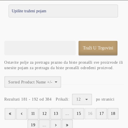
Ostavite polje za pretragu prazno da biste pronašli sve proizvode ili
unesite pojam za pretragu da biste pronašli određeni proizvod.
Sorted Product Name +/-
Rezultati 181 - 192 od 384
Prikaži:
12
po stranici
11
12
13
...
15
16
17
18
19
...