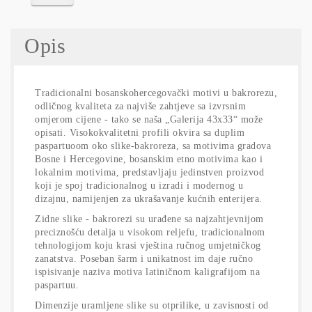
Opis
Tradicionalni bosanskohercegovački motivi u bakrorezu,
odličnog kvaliteta za najviše zahtjeve sa izvrsnim
omjerom cijene - tako se naša „Galerija 43x33“ može
opisati. Visokokvalitetni profili okvira sa duplim
paspartuoom oko slike-bakroreza, sa motivima gradova
Bosne i Hercegovine, bosanskim etno motivima kao i
lokalnim motivima, predstavljaju jedinstven proizvod
koji je spoj tradicionalnog u izradi i modernog u
dizajnu, namijenjen za ukrašavanje kućnih enterijera.
Zidne slike - bakrorezi su urađene sa najzahtjevnijom
preciznošću detalja u visokom reljefu, tradicionalnom
tehnologijom koju krasi vještina ručnog umjetničkog
zanatstva. Poseban šarm i unikatnost im daje ručno
ispisivanje naziva motiva latiničnom kaligrafijom na
paspartuu.
Dimenzije uramljene slike su otprilike, u zavisnosti od