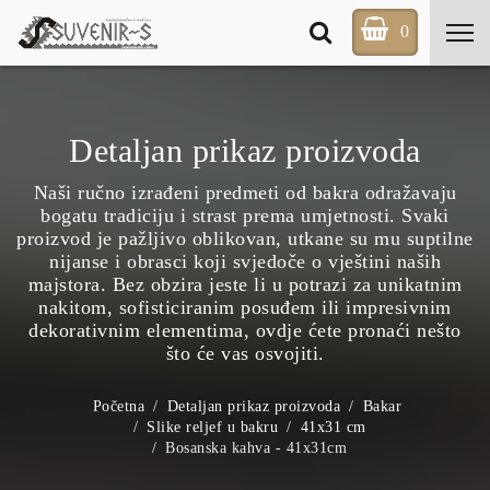
0
Detaljan prikaz proizvoda
Naši ručno izrađeni predmeti od bakra odražavaju
bogatu tradiciju i strast prema umjetnosti. Svaki
proizvod je pažljivo oblikovan, utkane su mu suptilne
nijanse i obrasci koji svjedoče o vještini naših
majstora. Bez obzira jeste li u potrazi za unikatnim
nakitom, sofisticiranim posuđem ili impresivnim
dekorativnim elementima, ovdje ćete pronaći nešto
što će vas osvojiti.
Početna
Detaljan prikaz proizvoda
Bakar
Slike reljef u bakru
41x31 cm
Bosanska kahva - 41x31cm