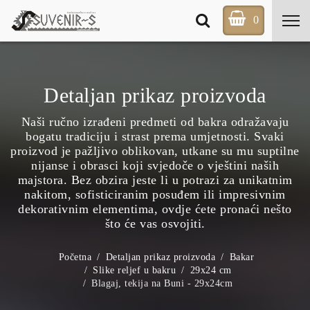
0
Detaljan prikaz proizvoda
Naši ručno izrađeni predmeti od bakra odražavaju
bogatu tradiciju i strast prema umjetnosti. Svaki
proizvod je pažljivo oblikovan, utkane su mu suptilne
nijanse i obrasci koji svjedoče o vještini naših
majstora. Bez obzira jeste li u potrazi za unikatnim
nakitom, sofisticiranim posuđem ili impresivnim
dekorativnim elementima, ovdje ćete pronaći nešto
što će vas osvojiti.
Početna
Detaljan prikaz proizvoda
Bakar
Slike reljef u bakru
29x24 cm
Blagaj, tekija na Buni - 29x24cm