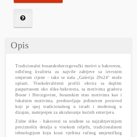
Opis
Tradicionalni bosanskohercegovački motivi u bakrorezu,
odličnog kvaliteta za najviše zahtjeve sa izvrsnim
omjerom cijene - tako se naša „Galerija 29x24“ može
opisati. Visokokvalitetni profili okvira sa duplim
paspartuoom oko slike-bakroreza, sa motivima gradova
Bosne i Hercegovine, bosanskim etno motivima kao i
lokalnim motivima, predstavljaju jedinstven proizvod
koji je spoj tradicionalnog u izradi i modernog u
dizajnu, namijenjen za ukrašavanje kućnih enterijera.
Zidne slike - bakrorezi su urađene sa najzahtjevnijom
preciznošću detalja u visokom reljefu, tradicionalnom
tehnologijom koju krasi vještina ručnog umjetničkog