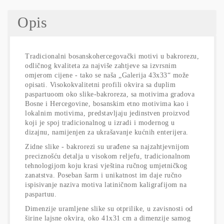
Opis
Tradicionalni bosanskohercegovački motivi u bakrorezu,
odličnog kvaliteta za najviše zahtjeve sa izvrsnim
omjerom cijene - tako se naša „Galerija 43x33“ može
opisati. Visokokvalitetni profili okvira sa duplim
paspartuoom oko slike-bakroreza, sa motivima gradova
Bosne i Hercegovine, bosanskim etno motivima kao i
lokalnim motivima, predstavljaju jedinstven proizvod
koji je spoj tradicionalnog u izradi i modernog u
dizajnu, namijenjen za ukrašavanje kućnih enterijera.
Zidne slike - bakrorezi su urađene sa najzahtjevnijom
preciznošću detalja u visokom reljefu, tradicionalnom
tehnologijom koju krasi vještina ručnog umjetničkog
zanatstva. Poseban šarm i unikatnost im daje ručno
ispisivanje naziva motiva latiničnom kaligrafijom na
paspartuu.
Dimenzije uramljene slike su otprilike, u zavisnosti od
širine lajsne okvira, oko 41x31 cm a dimenzije samog