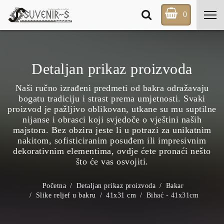
0
Detaljan prikaz proizvoda
Naši ručno izrađeni predmeti od bakra odražavaju
bogatu tradiciju i strast prema umjetnosti. Svaki
proizvod je pažljivo oblikovan, utkane su mu suptilne
nijanse i obrasci koji svjedoče o vještini naših
majstora. Bez obzira jeste li u potrazi za unikatnim
nakitom, sofisticiranim posuđem ili impresivnim
dekorativnim elementima, ovdje ćete pronaći nešto
što će vas osvojiti.
Početna
Detaljan prikaz proizvoda
Bakar
Slike reljef u bakru
41x31 cm
Bihać - 41x31cm