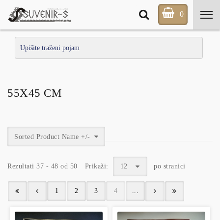
0
55X45 CM
Sorted Product Name +/-
Rezultati 37 - 48 od 50
Prikaži:
12
po stranici
1
2
3
4
...