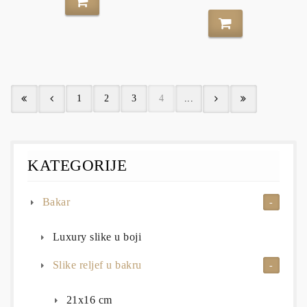
1
2
3
4
...
KATEGORIJE
Bakar
Luxury slike u boji
Slike reljef u bakru
21x16 cm