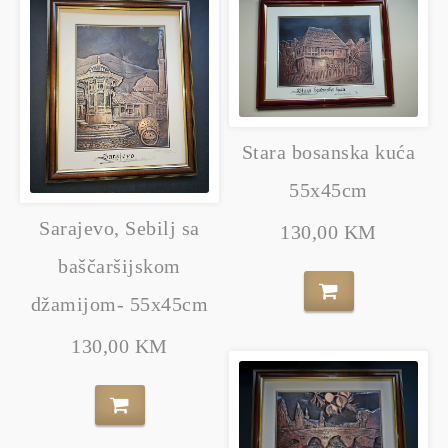
Stara bosanska kuća
55x45cm
Sarajevo, Sebilj sa
130,00 KM
baščaršijskom
džamijom- 55x45cm
130,00 KM