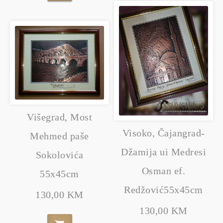
Višegrad, Most
Visoko, Čajangrad-
Mehmed paše
Džamija ui Medresi
Sokolovića
Osman ef.
55x45cm
Redžović55x45cm
130,00 KM
130,00 KM