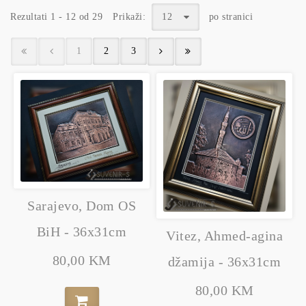
Rezultati 1 - 12 od 29
Prikaži:
12
po stranici
1
2
3
Sarajevo, Dom OS
BiH - 36x31cm
Vitez, Ahmed-agina
80,00 KM
džamija - 36x31cm
80,00 KM